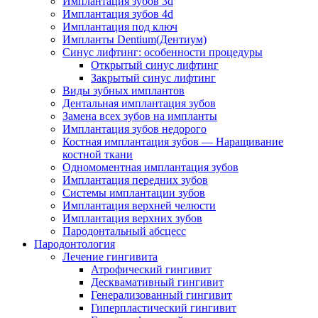
Имплантация зубов 3d
Имплантация зубов 4d
Имплантация под ключ
Импланты Dentium(Дентиум)
Cинус лифтинг: особенности процедуры
Открытый синус лифтинг
Закрытый синус лифтинг
Виды зубных имплантов
Дентальная имплантация зубов
Замена всех зубов на импланты
Имплантация зубов недорого
Костная имплантация зубов — Наращивание
костной ткани
Одномоментная имплантация зубов
Имплантация передних зубов
Системы имплантации зубов
Имплантация верхней челюсти
Имплантация верхних зубов
Пародонтальный абсцесс
Пародонтология
Лечение гингивита
Атрофический гингивит
Десквамативный гингивит
Генерализованный гингивит
Гиперпластический гингивит