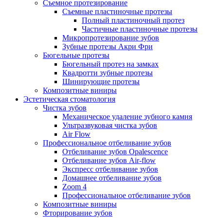
Съемное протезирование
Съемные пластиночные протезы
Полный пластиночный протез
Частичные пластиночные протезы
Микропротезирование зубов
Зубные протезы Акри Фри
Бюгельные протезы
Бюгельный протез на замках
Квадротти зубные протезы
Шинирующие протезы
Композитные виниры
Эстетическая стоматология
Чистка зубов
Механическое удаление зубного камня
Ультразвуковая чистка зубов
Air Flow
Профессиональное отбеливание зубов
Отбеливание зубов Opalescence
Отбеливание зубов Air-flow
Экспресс отбеливание зубов
Домашнее отбеливание зубов
Zoom 4
Профессиональное отбеливание зубов
Композитные виниры
Фторирование зубов