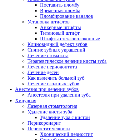
Поставить пломбу
Временная пломба
Пломбирование каналов
Установка штифтов
Анкерные штифты
Титановый штифт
Штифты стекловолоконные
Клиновидный дефект зубов
Снятие зубных украшений
Лечение стоматита
Терапевтическое лечение кисты зуба
Лечение периодонтита
Лечение десен
Как вылечить больной зуб
Лечение сложных зубов
Анестезия при лечении зубов
Анестезия при удалении зуба
Хирургия
Лазерная стоматология
Удаление кисты зуба
Удаление зуба с кистой
Перикоронарит
Периостит челюсти
Хронический периостит
Острый периостит