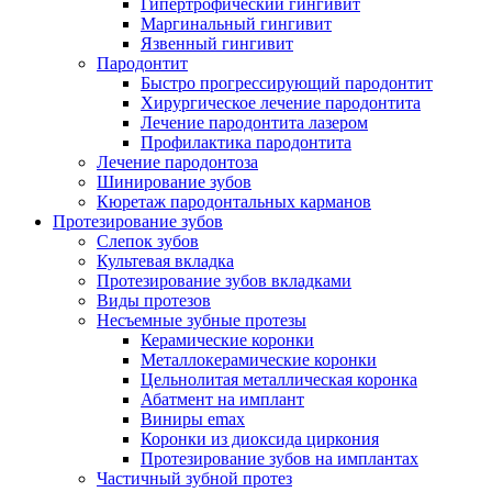
Гипертрофический гингивит
Маргинальный гингивит
Язвенный гингивит
Пародонтит
Быстро прогрессирующий пародонтит
Хирургическое лечение пародонтита
Лечение пародонтита лазером
Профилактика пародонтита
Лечение пародонтоза
Шинирование зубов
Кюретаж пародонтальных карманов
Протезирование зубов
Слепок зубов
Культевая вкладка
Протезирование зубов вкладками
Виды протезов
Несъемные зубные протезы
Керамические коронки
Металлокерамические коронки
Цельнолитая металлическая коронка
Абатмент на имплант
Виниры emax
Коронки из диоксида циркония
Протезирование зубов на имплантах
Частичный зубной протез