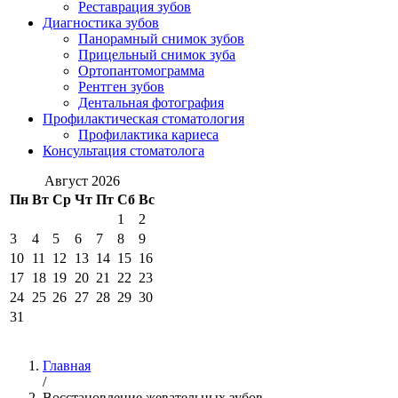
Реставрация зубов
Диагностика зубов
Панорамный снимок зубов
Прицельный снимок зуба
Ортопантомограмма
Рентген зубов
Дентальная фотография
Профилактическая стоматология
Профилактика кариеса
Консультация стоматолога
Август 2026
Пн
Вт
Ср
Чт
Пт
Сб
Вс
1
2
3
4
5
6
7
8
9
10
11
12
13
14
15
16
17
18
19
20
21
22
23
24
25
26
27
28
29
30
31
Главная
/
Восстановление жевательных зубов