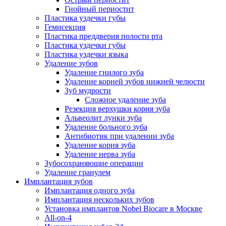
Гнойный периостит
Пластика уздечки губы
Гемисекция
Пластика преддверия полости рта
Пластика уздечки губы
Пластика уздечки языка
Удаление зубов
Удаление гнилого зуба
Удаление корней зубов нижней челюсти
Зуб мудрости
Сложное удаление зуба
Резекция верхушки корня зуба
Альвеолит лунки зуба
Удаление больного зуба
Антибиотик при удалении зуба
Удаление корня зуба
Удаление нерва зуба
Зубосохраняющие операции
Удаление гранулем
Имплантация зубов
Имплантация одного зуба
Имплантация нескольких зубов
Установка имплантов Nobel Biocare в Москве
All-on-4