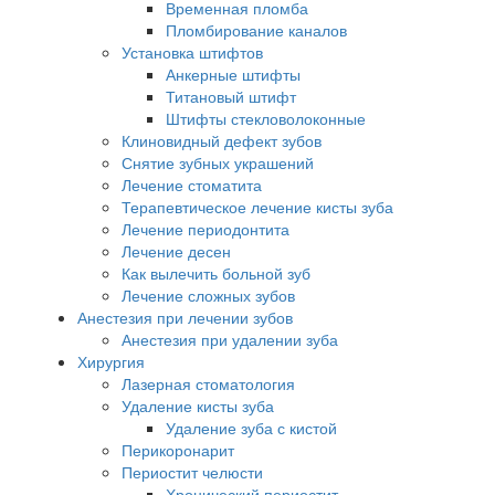
Временная пломба
Пломбирование каналов
Установка штифтов
Анкерные штифты
Титановый штифт
Штифты стекловолоконные
Клиновидный дефект зубов
Снятие зубных украшений
Лечение стоматита
Терапевтическое лечение кисты зуба
Лечение периодонтита
Лечение десен
Как вылечить больной зуб
Лечение сложных зубов
Анестезия при лечении зубов
Анестезия при удалении зуба
Хирургия
Лазерная стоматология
Удаление кисты зуба
Удаление зуба с кистой
Перикоронарит
Периостит челюсти
Хронический периостит