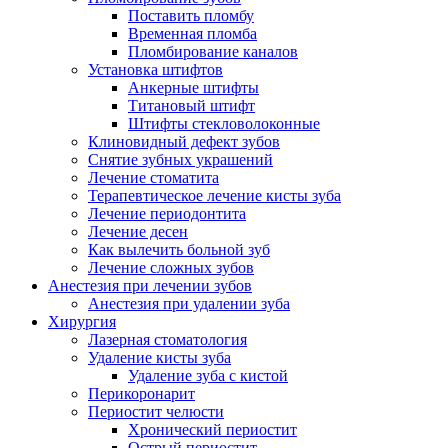
Поставить пломбу
Временная пломба
Пломбирование каналов
Установка штифтов
Анкерные штифты
Титановый штифт
Штифты стекловолоконные
Клиновидный дефект зубов
Снятие зубных украшений
Лечение стоматита
Терапевтическое лечение кисты зуба
Лечение периодонтита
Лечение десен
Как вылечить больной зуб
Лечение сложных зубов
Анестезия при лечении зубов
Анестезия при удалении зуба
Хирургия
Лазерная стоматология
Удаление кисты зуба
Удаление зуба с кистой
Перикоронарит
Периостит челюсти
Хронический периостит
Острый периостит