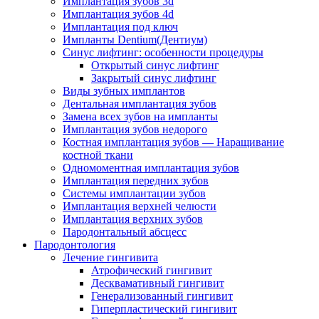
Имплантация зубов 3d
Имплантация зубов 4d
Имплантация под ключ
Импланты Dentium(Дентиум)
Cинус лифтинг: особенности процедуры
Открытый синус лифтинг
Закрытый синус лифтинг
Виды зубных имплантов
Дентальная имплантация зубов
Замена всех зубов на импланты
Имплантация зубов недорого
Костная имплантация зубов — Наращивание
костной ткани
Одномоментная имплантация зубов
Имплантация передних зубов
Системы имплантации зубов
Имплантация верхней челюсти
Имплантация верхних зубов
Пародонтальный абсцесс
Пародонтология
Лечение гингивита
Атрофический гингивит
Десквамативный гингивит
Генерализованный гингивит
Гиперпластический гингивит