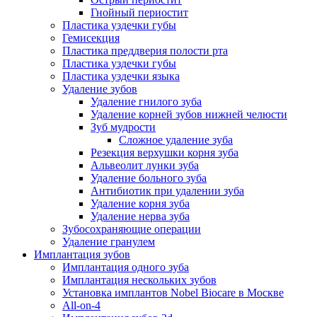
Гнойный периостит
Пластика уздечки губы
Гемисекция
Пластика преддверия полости рта
Пластика уздечки губы
Пластика уздечки языка
Удаление зубов
Удаление гнилого зуба
Удаление корней зубов нижней челюсти
Зуб мудрости
Сложное удаление зуба
Резекция верхушки корня зуба
Альвеолит лунки зуба
Удаление больного зуба
Антибиотик при удалении зуба
Удаление корня зуба
Удаление нерва зуба
Зубосохраняющие операции
Удаление гранулем
Имплантация зубов
Имплантация одного зуба
Имплантация нескольких зубов
Установка имплантов Nobel Biocare в Москве
All-on-4