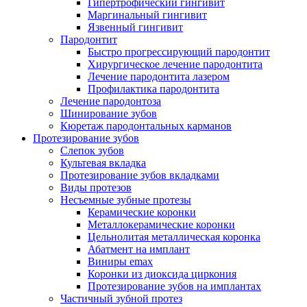
Гипертрофический гингивит
Маргинальный гингивит
Язвенный гингивит
Пародонтит
Быстро прогрессирующий пародонтит
Хирургическое лечение пародонтита
Лечение пародонтита лазером
Профилактика пародонтита
Лечение пародонтоза
Шинирование зубов
Кюретаж пародонтальных карманов
Протезирование зубов
Слепок зубов
Культевая вкладка
Протезирование зубов вкладками
Виды протезов
Несъемные зубные протезы
Керамические коронки
Металлокерамические коронки
Цельнолитая металлическая коронка
Абатмент на имплант
Виниры emax
Коронки из диоксида циркония
Протезирование зубов на имплантах
Частичный зубной протез