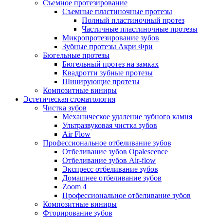
Съемное протезирование
Съемные пластиночные протезы
Полный пластиночный протез
Частичные пластиночные протезы
Микропротезирование зубов
Зубные протезы Акри Фри
Бюгельные протезы
Бюгельный протез на замках
Квадротти зубные протезы
Шинирующие протезы
Композитные виниры
Эстетическая стоматология
Чистка зубов
Механическое удаление зубного камня
Ультразвуковая чистка зубов
Air Flow
Профессиональное отбеливание зубов
Отбеливание зубов Opalescence
Отбеливание зубов Air-flow
Экспресс отбеливание зубов
Домашнее отбеливание зубов
Zoom 4
Профессиональное отбеливание зубов
Композитные виниры
Фторирование зубов