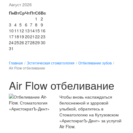
Август 2026
Пн
Вт
Ср
Чт
Пт
Сб
Вс
1
2
3
4
5
6
7
8
9
10
11
12
13
14
15
16
17
18
19
20
21
22
23
24
25
26
27
28
29
30
31
Главная
/
Эстетическая стоматология
/
Отбеливание зубов
/
Air Flow отбеливание
Air Flow отбеливание
Чтобы вновь наслаждаться
белоснежной и здоровой
улыбкой, обратитесь в
Стоматологию на Кутузовском
«АристократЪ-Дент» за услугой
Air Flow.