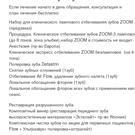
Если лечение начато в день обращения, консультация и
план лечения-бесплатно
Набор для клинического лампового отбеливания зубов ZOOM
(предзаказ)
Процедура. Клиническое отбеливание зубов ZOOM-3 лампово
(до 8 тонов, зона улыбки),набор ZOOM в стоимость не входит.
Анестезия (пр-во Европа)
Клиническое экспресс отбеливание ZOOM безламповое (на 4
тона)
Полировка зуба Detastrin
Снятие зубных отложений (1зуб)
Отбеливание Air Flow, удаление зубного налёта (1зуб)
Локальное обогащение фтором (1зуб)
Локальное обогащение фтором всех зубов с применением кап
сеанс
Реставрация разрушенного зуба
Композитный винир (реставрация переднего зуба
высокоэстетичным материалом «Эстелайт» пр-во Япония)
Комплексная чистка зубов по акции для первичных пациентов (
Flow + Ультразвук+ полировка+оптрагейт)