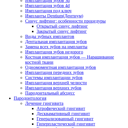
Имплантация зубов 3d
Имплантация зубов 4d
Имплантация под ключ
Импланты Dentium(Дентиум)
Cинус лифтинг: особенности процедуры
Открытый синус лифтинг
Закрытый синус лифтинг
Виды зубных имплантов
Дентальная имплантация зубов
Замена всех зубов на импланты
Имплантация зубов недорого
Костная имплантация зубов — Наращивание
костной ткани
Одномоментная имплантация зубов
Имплантация передних зубов
Системы имплантации зубов
Имплантация верхней челюсти
Имплантация верхних зубов
Пародонтальный абсцесс
Пародонтология
Лечение гингивита
Атрофический гингивит
Десквамативный гингивит
Генерализованный гингивит
Гиперпластический гингивит