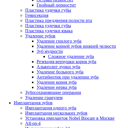
Гнойный периостит
Пластика уздечки губы
Гемисекция
Пластика преддверия полости рта
Пластика уздечки губы
Пластика уздечки языка
Удаление зубов
Удаление гнилого зуба
Удаление корней зубов нижней челюсти
Зуб мудрости
Сложное удаление зуба
Резекция верхушки корня зуба
Альвеолит лунки зуба
Удаление больного зуба
Антибиотик при удалении зуба
Удаление корня зуба
Удаление нерва зуба
Зубосохраняющие операции
Удаление гранулем
Имплантация зубов
Имплантация одного зуба
Имплантация нескольких зубов
Установка имплантов Nobel Biocare в Москве
All-on-4