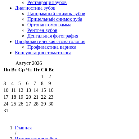
Реставрация зубов
Диагностика зубов
Панорамный снимок зубов
Прицельный снимок зуба
Ортопантомограмма
Рентген зубов
Дентальная фотография
Профилактическая стоматология
Профилактика кариеса
Консультация стоматолога
Август 2026
Пн
Вт
Ср
Чт
Пт
Сб
Вс
1
2
3
4
5
6
7
8
9
10
11
12
13
14
15
16
17
18
19
20
21
22
23
24
25
26
27
28
29
30
31
Главная
/
Имплантация зубов