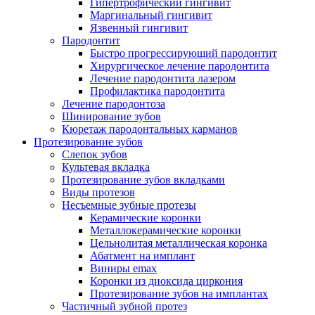
Гипертрофический гингивит
Маргинальный гингивит
Язвенный гингивит
Пародонтит
Быстро прогрессирующий пародонтит
Хирургическое лечение пародонтита
Лечение пародонтита лазером
Профилактика пародонтита
Лечение пародонтоза
Шинирование зубов
Кюретаж пародонтальных карманов
Протезирование зубов
Слепок зубов
Культевая вкладка
Протезирование зубов вкладками
Виды протезов
Несъемные зубные протезы
Керамические коронки
Металлокерамические коронки
Цельнолитая металлическая коронка
Абатмент на имплант
Виниры emax
Коронки из диоксида циркония
Протезирование зубов на имплантах
Частичный зубной протез