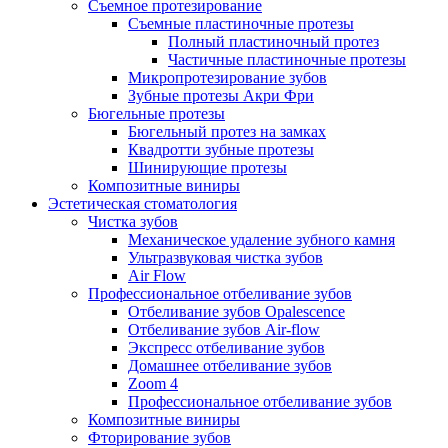
Съемное протезирование
Съемные пластиночные протезы
Полный пластиночный протез
Частичные пластиночные протезы
Микропротезирование зубов
Зубные протезы Акри Фри
Бюгельные протезы
Бюгельный протез на замках
Квадротти зубные протезы
Шинирующие протезы
Композитные виниры
Эстетическая стоматология
Чистка зубов
Механическое удаление зубного камня
Ультразвуковая чистка зубов
Air Flow
Профессиональное отбеливание зубов
Отбеливание зубов Opalescence
Отбеливание зубов Air-flow
Экспресс отбеливание зубов
Домашнее отбеливание зубов
Zoom 4
Профессиональное отбеливание зубов
Композитные виниры
Фторирование зубов