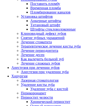
Поставить пломбу
Временная пломба
Пломбирование каналов
Установка штифтов
Анкерные штифты
Титановый штифт
Штифты стекловолоконные
Клиновидный дефект зубов
Снятие зубных украшений
Лечение стоматита
Терапевтическое лечение кисты зуба
Лечение периодонтита
Лечение десен
Как вылечить больной зуб
Лечение сложных зубов
Анестезия при лечении зубов
Анестезия при удалении зуба
Хирургия
Лазерная стоматология
Удаление кисты зуба
Удаление зуба с кистой
Перикоронарит
Периостит челюсти
Хронический периостит
Острый периостит