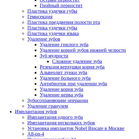
Гнойный периостит
Пластика уздечки губы
Гемисекция
Пластика преддверия полости рта
Пластика уздечки губы
Пластика уздечки языка
Удаление зубов
Удаление гнилого зуба
Удаление корней зубов нижней челюсти
Зуб мудрости
Сложное удаление зуба
Резекция верхушки корня зуба
Альвеолит лунки зуба
Удаление больного зуба
Антибиотик при удалении зуба
Удаление корня зуба
Удаление нерва зуба
Зубосохраняющие операции
Удаление гранулем
Имплантация зубов
Имплантация одного зуба
Имплантация нескольких зубов
Установка имплантов Nobel Biocare в Москве
All-on-4