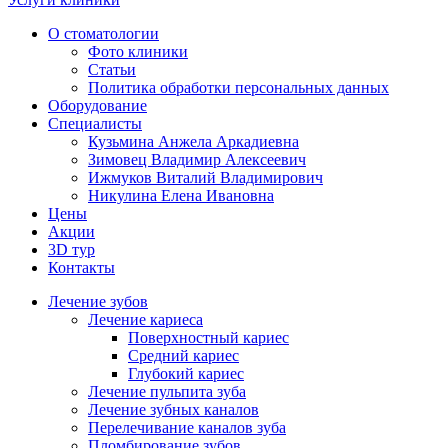
О стоматологии
Фото клиники
Статьи
Политика обработки персональных данных
Оборудование
Специалисты
Кузьмина Анжела Аркадиевна
Зимовец Владимир Алексеевич
Ижмуков Виталий Владимирович
Никулина Елена Ивановна
Цены
Акции
3D тур
Контакты
Лечение зубов
Лечение кариеса
Поверхностный кариес
Средний кариес
Глубокий кариес
Лечение пульпита зуба
Лечение зубных каналов
Перелечивание каналов зуба
Пломбирование зубов