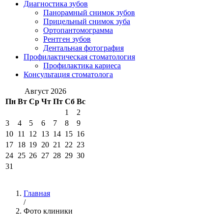
Диагностика зубов
Панорамный снимок зубов
Прицельный снимок зуба
Ортопантомограмма
Рентген зубов
Дентальная фотография
Профилактическая стоматология
Профилактика кариеса
Консультация стоматолога
Август 2026
Пн
Вт
Ср
Чт
Пт
Сб
Вс
1
2
3
4
5
6
7
8
9
10
11
12
13
14
15
16
17
18
19
20
21
22
23
24
25
26
27
28
29
30
31
Главная
/
Фото клиники