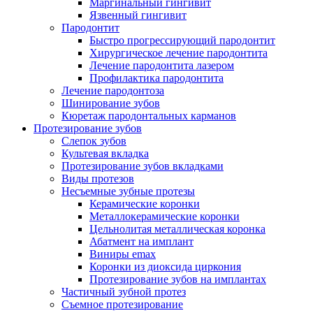
Маргинальный гингивит
Язвенный гингивит
Пародонтит
Быстро прогрессирующий пародонтит
Хирургическое лечение пародонтита
Лечение пародонтита лазером
Профилактика пародонтита
Лечение пародонтоза
Шинирование зубов
Кюретаж пародонтальных карманов
Протезирование зубов
Слепок зубов
Культевая вкладка
Протезирование зубов вкладками
Виды протезов
Несъемные зубные протезы
Керамические коронки
Металлокерамические коронки
Цельнолитая металлическая коронка
Абатмент на имплант
Виниры emax
Коронки из диоксида циркония
Протезирование зубов на имплантах
Частичный зубной протез
Съемное протезирование