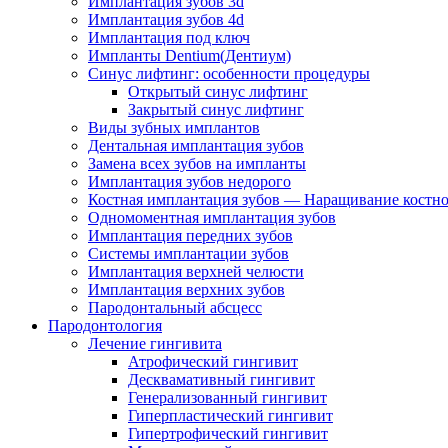
Имплантация зубов 3d
Имплантация зубов 4d
Имплантация под ключ
Импланты Dentium(Дентиум)
Cинус лифтинг: особенности процедуры
Открытый синус лифтинг
Закрытый синус лифтинг
Виды зубных имплантов
Дентальная имплантация зубов
Замена всех зубов на импланты
Имплантация зубов недорого
Костная имплантация зубов — Наращивание костно
Одномоментная имплантация зубов
Имплантация передних зубов
Системы имплантации зубов
Имплантация верхней челюсти
Имплантация верхних зубов
Пародонтальный абсцесс
Пародонтология
Лечение гингивита
Атрофический гингивит
Десквамативный гингивит
Генерализованный гингивит
Гиперпластический гингивит
Гипертрофический гингивит