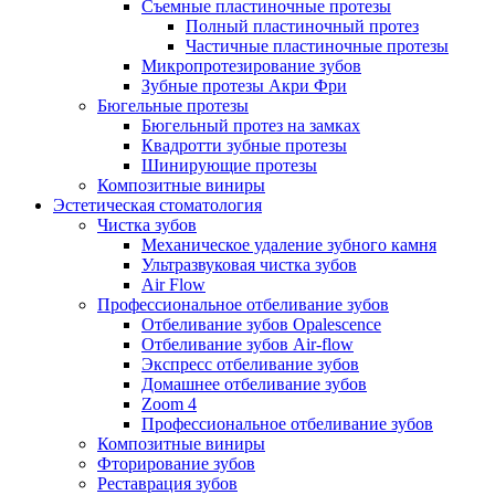
Съемные пластиночные протезы
Полный пластиночный протез
Частичные пластиночные протезы
Микропротезирование зубов
Зубные протезы Акри Фри
Бюгельные протезы
Бюгельный протез на замках
Квадротти зубные протезы
Шинирующие протезы
Композитные виниры
Эстетическая стоматология
Чистка зубов
Механическое удаление зубного камня
Ультразвуковая чистка зубов
Air Flow
Профессиональное отбеливание зубов
Отбеливание зубов Opalescence
Отбеливание зубов Air-flow
Экспресс отбеливание зубов
Домашнее отбеливание зубов
Zoom 4
Профессиональное отбеливание зубов
Композитные виниры
Фторирование зубов
Реставрация зубов