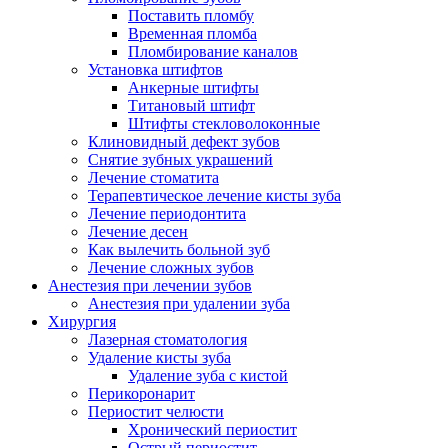
Поставить пломбу
Временная пломба
Пломбирование каналов
Установка штифтов
Анкерные штифты
Титановый штифт
Штифты стекловолоконные
Клиновидный дефект зубов
Снятие зубных украшений
Лечение стоматита
Терапевтическое лечение кисты зуба
Лечение периодонтита
Лечение десен
Как вылечить больной зуб
Лечение сложных зубов
Анестезия при лечении зубов
Анестезия при удалении зуба
Хирургия
Лазерная стоматология
Удаление кисты зуба
Удаление зуба с кистой
Перикоронарит
Периостит челюсти
Хронический периостит
Острый периостит