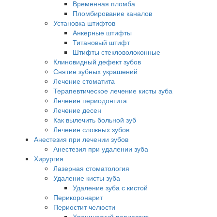
Временная пломба
Пломбирование каналов
Установка штифтов
Анкерные штифты
Титановый штифт
Штифты стекловолоконные
Клиновидный дефект зубов
Снятие зубных украшений
Лечение стоматита
Терапевтическое лечение кисты зуба
Лечение периодонтита
Лечение десен
Как вылечить больной зуб
Лечение сложных зубов
Анестезия при лечении зубов
Анестезия при удалении зуба
Хирургия
Лазерная стоматология
Удаление кисты зуба
Удаление зуба с кистой
Перикоронарит
Периостит челюсти
Хронический периостит