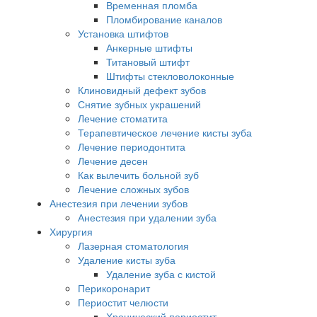
Временная пломба
Пломбирование каналов
Установка штифтов
Анкерные штифты
Титановый штифт
Штифты стекловолоконные
Клиновидный дефект зубов
Снятие зубных украшений
Лечение стоматита
Терапевтическое лечение кисты зуба
Лечение периодонтита
Лечение десен
Как вылечить больной зуб
Лечение сложных зубов
Анестезия при лечении зубов
Анестезия при удалении зуба
Хирургия
Лазерная стоматология
Удаление кисты зуба
Удаление зуба с кистой
Перикоронарит
Периостит челюсти
Хронический периостит