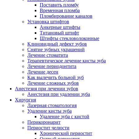
Поставить пломбу
Временная пломба
Пломбирование каналов
Установка штифтов
Анкерные штифты
Титановый штифт
Штифты стекловолоконные
Клиновидный дефект зубов
Снятие зубных украшений
Лечение стоматита
Терапевтическое лечение кисты зуба
Лечение периодонтита
Лечение десен
Как вылечить больной зуб
Лечение сложных зубов
Анестезия при лечении зубов
Анестезия при удалении зуба
Хирургия
Лазерная стоматология
Удаление кисты зуба
Удаление зуба с кистой
Перикоронарит
Периостит челюсти
Хронический периостит
Острый периостит