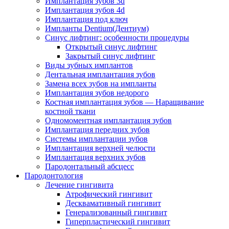
Имплантация зубов 3d
Имплантация зубов 4d
Имплантация под ключ
Импланты Dentium(Дентиум)
Cинус лифтинг: особенности процедуры
Открытый синус лифтинг
Закрытый синус лифтинг
Виды зубных имплантов
Дентальная имплантация зубов
Замена всех зубов на импланты
Имплантация зубов недорого
Костная имплантация зубов — Наращивание
костной ткани
Одномоментная имплантация зубов
Имплантация передних зубов
Системы имплантации зубов
Имплантация верхней челюсти
Имплантация верхних зубов
Пародонтальный абсцесс
Пародонтология
Лечение гингивита
Атрофический гингивит
Десквамативный гингивит
Генерализованный гингивит
Гиперпластический гингивит