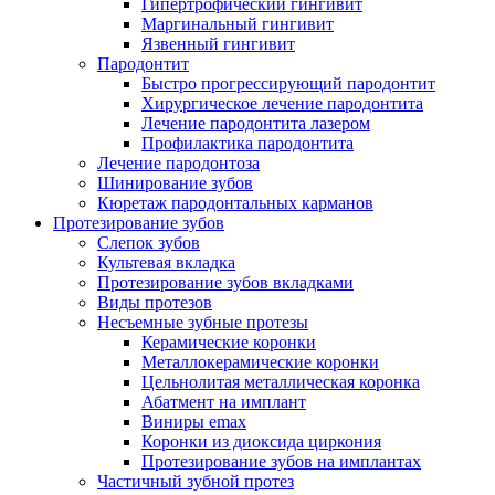
Гипертрофический гингивит
Маргинальный гингивит
Язвенный гингивит
Пародонтит
Быстро прогрессирующий пародонтит
Хирургическое лечение пародонтита
Лечение пародонтита лазером
Профилактика пародонтита
Лечение пародонтоза
Шинирование зубов
Кюретаж пародонтальных карманов
Протезирование зубов
Слепок зубов
Культевая вкладка
Протезирование зубов вкладками
Виды протезов
Несъемные зубные протезы
Керамические коронки
Металлокерамические коронки
Цельнолитая металлическая коронка
Абатмент на имплант
Виниры emax
Коронки из диоксида циркония
Протезирование зубов на имплантах
Частичный зубной протез