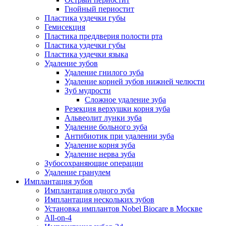
Гнойный периостит
Пластика уздечки губы
Гемисекция
Пластика преддверия полости рта
Пластика уздечки губы
Пластика уздечки языка
Удаление зубов
Удаление гнилого зуба
Удаление корней зубов нижней челюсти
Зуб мудрости
Сложное удаление зуба
Резекция верхушки корня зуба
Альвеолит лунки зуба
Удаление больного зуба
Антибиотик при удалении зуба
Удаление корня зуба
Удаление нерва зуба
Зубосохраняющие операции
Удаление гранулем
Имплантация зубов
Имплантация одного зуба
Имплантация нескольких зубов
Установка имплантов Nobel Biocare в Москве
All-on-4