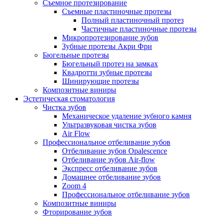
Съемное протезирование
Съемные пластиночные протезы
Полный пластиночный протез
Частичные пластиночные протезы
Микропротезирование зубов
Зубные протезы Акри Фри
Бюгельные протезы
Бюгельный протез на замках
Квадротти зубные протезы
Шинирующие протезы
Композитные виниры
Эстетическая стоматология
Чистка зубов
Механическое удаление зубного камня
Ультразвуковая чистка зубов
Air Flow
Профессиональное отбеливание зубов
Отбеливание зубов Opalescence
Отбеливание зубов Air-flow
Экспресс отбеливание зубов
Домашнее отбеливание зубов
Zoom 4
Профессиональное отбеливание зубов
Композитные виниры
Фторирование зубов