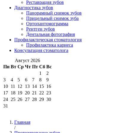
Реставрация зубов
Диагностика зубов
Панорамный снимок зубов
Прицельный снимок зуба
Ортопантомограмма
Рентген зубов
Дентальная фотография
Профилактическая стоматология
Профилактика кариеса
Консультация стоматолога
Август 2026
Пн
Вт
Ср
Чт
Пт
Сб
Вс
1
2
3
4
5
6
7
8
9
10
11
12
13
14
15
16
17
18
19
20
21
22
23
24
25
26
27
28
29
30
31
Главная
/
Протезирование зубов