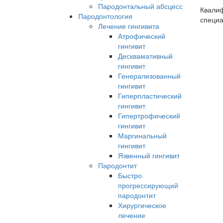
Пародонтальный абсцесс
Квали
Пародонтология
специ
Лечение гингивита
Атрофический
гингивит
Десквамативный
гингивит
Генерализованный
гингивит
Гиперпластический
гингивит
Гипертрофический
гингивит
Маргинальный
гингивит
Язвенный гингивит
Пародонтит
Быстро
прогрессирующий
пародонтит
Хирургическое
лечение