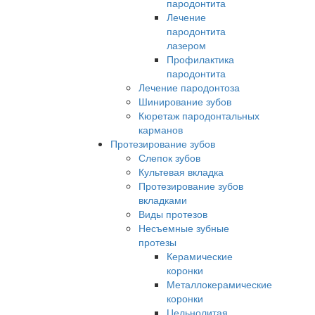
пародонтита
Лечение
пародонтита
лазером
Профилактика
пародонтита
Лечение пародонтоза
Шинирование зубов
Кюретаж пародонтальных
карманов
Протезирование зубов
Слепок зубов
Культевая вкладка
Протезирование зубов
вкладками
Виды протезов
Несъемные зубные
протезы
Керамические
коронки
Металлокерамические
коронки
Цельнолитая