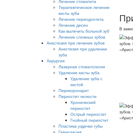
Лечение стоматита
Терапевтическое лечение
кисты зуба
Пр
Лечение периодонтита
Лечение десен
В зави
Как вылечить больной зуб
Лечение сложных зубов
Анестезия при лечении зубов
Анестезия при удалении
зуба
Хирургия
Лазерная стоматология
Удаление кисты зуба
Удаление зуба с
кистой
Перикоронарит
Периостит челюсти
Хронический
периостит
Острый периостит
Гнойный периостит
Пластика уздечки губы
Гемисекция